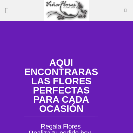
Skip
to
content
AQUI
ENCONTRARAS
LAS FLORES
A
PERFECTAS
PARA CADA
per
OCASIÓN
Regala Flores
Realiza tu pedido hoy